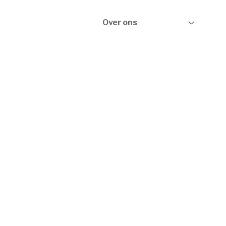
ervices
Occasions
Over ons
Contact