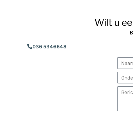
Wilt u e
B
036 5346648