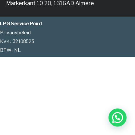
Markerkant 10 20, 1316AD Almere
LPG Service Point
Privacybeleid
KVK: 32108523
BTW: NL